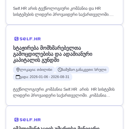
Self.HR არის ტექნოლოგიური კომპანია და HR
სისტემების ლიდერი პროვაიდერი საქართველოში.
კომპანია წარმატებით ოპერირებს საქართველოსა და
უზბეკეთის ბაზარზე, აერთიანებს 1,300-ზე მეტ
კომპანიას და ჰყავს 130,000-ზე მეტი ყოველდღიური
მომხმარებელი. კომპანიის შესახებ დეტალური
ინფორმაციის მისაღებად ეწვიეთ: www.self.hrSelf.HR-
ᲡᲢᲐᲟᲘᲠᲔᲑᲐ ᲛᲝᲛᲮᲛᲐᲠᲔᲑᲔᲚᲗᲐ
ის გუნდში ვეძებთ უზბეკეთის ფილიალის მენეჯერს,
ᲒᲐᲛᲝᲪᲓᲘᲚᲔᲑᲘᲡᲐ ᲓᲐ ᲐᲓᲐᲛᲘᲐᲜᲣᲠᲘ
რომელიც უხელმძღვანელებს ადგილობრივ გუნდს,
ᲙᲐᲞᲘᲢᲐᲚᲘᲡ ᲒᲣᲜᲓᲨᲘ
უზრუნველყოფს ფილიალის ეფექტიან ოპერირებას
და მნიშვნელოვან როლს შეასრულებს კომპანიის
ლოკაცია: თბილისი
სამუშაო განაკვეთი: სრული
ბიზნესის განვითარებაში უზბეკეთის ბაზარზე.პოზიცია
ვადა: 2026-01-06 - 2026-08-31
მოიცავს როგორც გაყიდვების, ისე ოპერაციული,
ფინანსური და ადმინისტრაციული პროცესების
ტექნოლოგიური კომპანია Self.HR არის HR სისტემის
მართვას.ძირითადი ფუნქცია-
ლიდერი პროვაიდერი საქართველოში. კომპანია
მოვალეობები:ფილიალის ყოველდღიური
ოპერირებს საქართველოსა და საერთაშორისო
საქმიანობის ეფექტიანი მართვა და
ბაზარზე და აერთიანებს 1200-ზე მეტ კომპანიას და
კოორდინაცია;გუნდის მუშაობის ორგანიზება,
120,000-ზე მეტ ყოველდღიურ მომხმარებელს.
შედეგების მონიტორინგი და მაღალი ეფექტიანობის
კომპანიის შესახებ დეტალური ინფორმაციის
კულტურის ჩამოყალიბება;გაყიდვების სტრატეგიის
სანახავად, გთხოვთ, მიჰყევით ბმულს: www.self.hr