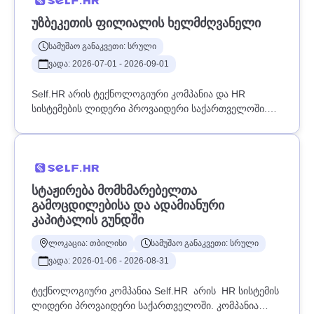
ᲣᲖᲑᲔᲙᲔᲗᲘᲡ ᲤᲘᲚᲘᲐᲚᲘᲡ ᲮᲔᲚᲛᲫᲦᲕᲐᲜᲔᲚᲘ
სამუშაო განაკვეთი: სრული
ვადა: 2026-07-01 - 2026-09-01
Self.HR არის ტექნოლოგიური კომპანია და HR
სისტემების ლიდერი პროვაიდერი საქართველოში.
კომპანია წარმატებით ოპერირებს საქართველოსა და
უზბეკეთის ბაზარზე, აერთიანებს 1,300-ზე მეტ
კომპანიას და ჰყავს 130,000-ზე მეტი ყოველდღიური
მომხმარებელი. კომპანიის შესახებ დეტალური
ინფორმაციის მისაღებად ეწვიეთ: www.self.hrSelf.HR-
ᲡᲢᲐᲟᲘᲠᲔᲑᲐ ᲛᲝᲛᲮᲛᲐᲠᲔᲑᲔᲚᲗᲐ
ის გუნდში ვეძებთ უზბეკეთის ფილიალის მენეჯერს,
ᲒᲐᲛᲝᲪᲓᲘᲚᲔᲑᲘᲡᲐ ᲓᲐ ᲐᲓᲐᲛᲘᲐᲜᲣᲠᲘ
რომელიც უხელმძღვანელებს ადგილობრივ გუნდს,
ᲙᲐᲞᲘᲢᲐᲚᲘᲡ ᲒᲣᲜᲓᲨᲘ
უზრუნველყოფს ფილიალის ეფექტიან ოპერირებას
და მნიშვნელოვან როლს შეასრულებს კომპანიის
ლოკაცია: თბილისი
სამუშაო განაკვეთი: სრული
ბიზნესის განვითარებაში უზბეკეთის ბაზარზე.პოზიცია
ვადა: 2026-01-06 - 2026-08-31
მოიცავს როგორც გაყიდვების, ისე ოპერაციული,
ფინანსური და ადმინისტრაციული პროცესების
ტექნოლოგიური კომპანია Self.HR არის HR სისტემის
მართვას.ძირითადი ფუნქცია-
ლიდერი პროვაიდერი საქართველოში. კომპანია