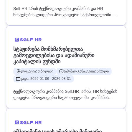
Self.HR არის ტექნოლოგიური კომპანია და HR
სისტემების ლიდერი პროვაიდერი საქართველოში.
კომპანია წარმატებით ოპერირებს საქართველოსა და
უზბეკეთის ბაზარზე, აერთიანებს 1,300-ზე მეტ
კომპანიას და ჰყავს 130,000-ზე მეტი ყოველდღიური
მომხმარებელი. კომპანიის შესახებ დეტალური
ინფორმაციის მისაღებად ეწვიეთ: www.self.hrSelf.HR-
ᲡᲢᲐᲟᲘᲠᲔᲑᲐ ᲛᲝᲛᲮᲛᲐᲠᲔᲑᲔᲚᲗᲐ
ის გუნდში ვეძებთ უზბეკეთის ფილიალის მენეჯერს,
ᲒᲐᲛᲝᲪᲓᲘᲚᲔᲑᲘᲡᲐ ᲓᲐ ᲐᲓᲐᲛᲘᲐᲜᲣᲠᲘ
რომელიც უხელმძღვანელებს ადგილობრივ გუნდს,
ᲙᲐᲞᲘᲢᲐᲚᲘᲡ ᲒᲣᲜᲓᲨᲘ
უზრუნველყოფს ფილიალის ეფექტიან ოპერირებას
და მნიშვნელოვან როლს შეასრულებს კომპანიის
ლოკაცია: თბილისი
სამუშაო განაკვეთი: სრული
ბიზნესის განვითარებაში უზბეკეთის ბაზარზე.პოზიცია
ვადა: 2026-01-06 - 2026-08-31
მოიცავს როგორც გაყიდვების, ისე ოპერაციული,
ფინანსური და ადმინისტრაციული პროცესების
ტექნოლოგიური კომპანია Self.HR არის HR სისტემის
მართვას.ძირითადი ფუნქცია-
ლიდერი პროვაიდერი საქართველოში. კომპანია
მოვალეობები:ფილიალის ყოველდღიური
ოპერირებს საქართველოსა და საერთაშორისო
საქმიანობის ეფექტიანი მართვა და
ბაზარზე და აერთიანებს 1200-ზე მეტ კომპანიას და
კოორდინაცია;გუნდის მუშაობის ორგანიზება,
120,000-ზე მეტ ყოველდღიურ მომხმარებელს.
შედეგების მონიტორინგი და მაღალი ეფექტიანობის
კომპანიის შესახებ დეტალური ინფორმაციის
კულტურის ჩამოყალიბება;გაყიდვების სტრატეგიის
სანახავად, გთხოვთ, მიჰყევით ბმულს: www.self.hr